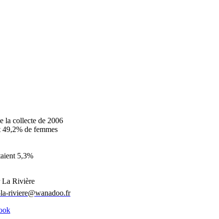
de la collecte de 2006
et 49,2% de femmes
taient 5,3%
 La Rivière
r-la-riviere@wanadoo.fr
ook